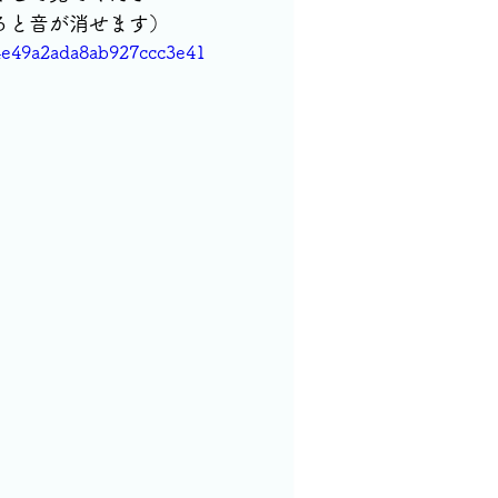
ると音が消せます）
b4e49a2ada8ab927ccc3e41