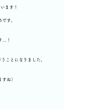
ています！
めです。
す…！
行うことになりました。
ますね）