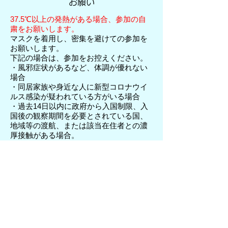
お願い
37.5℃以上の発熱がある場合、参加の自
粛をお願いします。
マスクを着用し、密集を避けての参加を
お願いします。
下記の場合は、参加をお控えください。
・風邪症状があるなど、体調が優れない
場合
・同居家族や身近な人に新型コロナウイ
ルス感染が疑われている方がいる場合
・過去14日以内に政府から入国制限、入
国後の観察期間を必要とされている国、
地域等の渡航、または該当在住者との濃
厚接触がある場合。
参加できなかったお子様にも参加賞のお菓子
をお渡しいたします。
当日10：00 〜11：00の間に代表者の方が
公民館にお越しください。